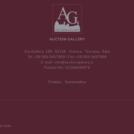
AUCTION GALLERY
Via Aretina, 18R
50136
Firenze
,
Toscana
,
Italy
Tel
+39 055 0457959
/ Fax
+39 055 0457956
E-mail:
info@auctiongallery.it
Partita IVA:
02348400975
Filatelia
Numismatica
la fonte.