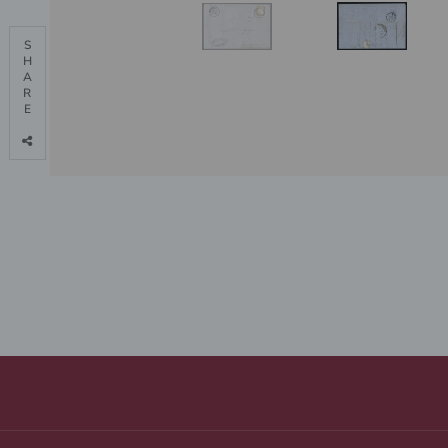
S

H

A

R

E
