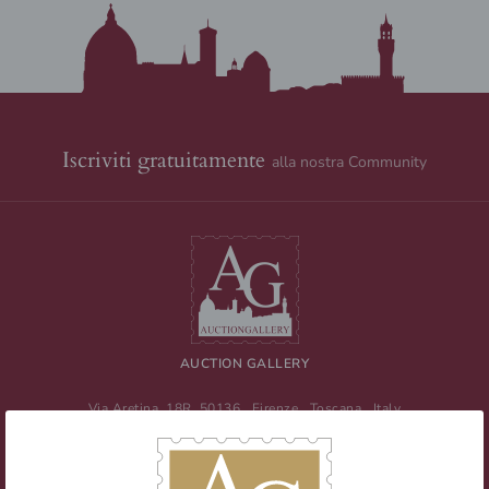
Iscriviti gratuitamente
alla nostra Community
AUCTION GALLERY
Via Aretina, 18R
50136
Firenze
,
Toscana
,
Italy
Tel
+39 055 0457959
/ Fax
+39 055 0457956
E-mail:
info@auctiongallery.it
Partita IVA:
02348400975