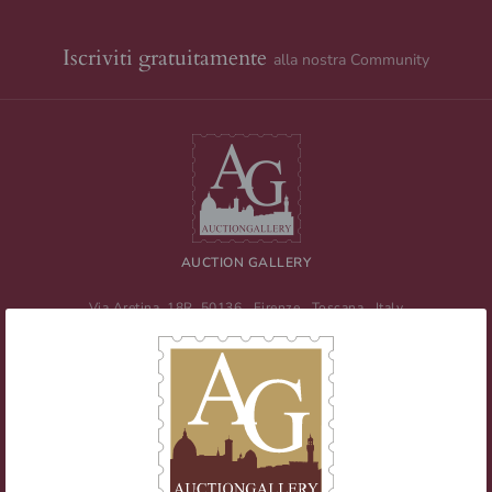
Iscriviti gratuitamente
alla nostra Community
AUCTION GALLERY
Via Aretina, 18R
50136
Firenze
,
Toscana
,
Italy
Tel
+39 055 0457959
/ Fax
+39 055 0457956
E-mail:
info@auctiongallery.it
Partita IVA:
02348400975
Filatelia
Numismatica