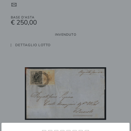
4
BASE D'ASTA
€ 250,00
INVENDUTO
DETTAGLIO LOTTO
20