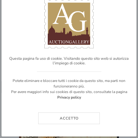
ITALIA
Antichi Stati Italiani
Lombardo Veneto
Posta ordinaria
Longarone (P.ti 4) - 10 cent (19) + 5 cent (1) - lettera per Perarolo del
28.10.1856
Questa pagina fa uso di cookie. Visitando questo sito web si autorizza
4
l'impiego di cookie.
BASE D'ASTA
€ 300,00
Potete eliminare e bloccare tutti i cookie da questo sito, ma parti non
funzioneranno più.
➥ SHARE
Per avere maggiori info sui cookies di questo sito, consultate la pagina
INVENDUTO
Privacy policy
DETTAGLIO LOTTO
ACCETTO