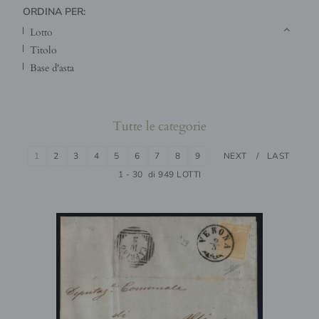
ORDINA PER:
lotto
titolo
base d'asta
Tutte le categorie
1
2
3
4
5
6
7
8
9
NEXT
LAST
1 - 30 di 949 LOTTI