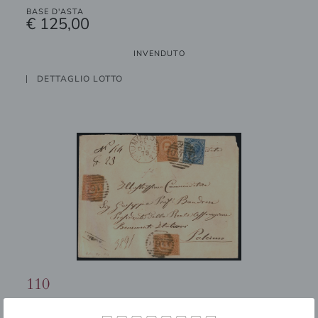
BASE D'ASTA
€ 125,00
INVENDUTO
DETTAGLIO LOTTO
110
ITALIA