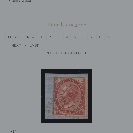
base d'asta
Tutte le categorie
FIRST
PREV
1
2
3
4
5
6
7
8
9
NEXT
LAST
91 - 120 di 846 LOTTI
91