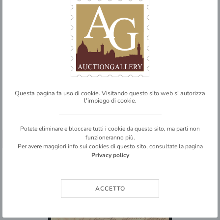
Regno
Umberto I
Posta ordinaria
10 cent Vitt. Em. II + tre 20 cent Umberto I (27 + 39) su raccomandata
due porti da Grumo Appula per Palermo del [..]
4
Questa pagina fa uso di cookie. Visitando questo sito web si autorizza
l'impiego di cookie.
BASE D'ASTA
€ 120,00
Potete eliminare e bloccare tutti i cookie da questo sito, ma parti non
INVENDUTO
funzioneranno più.
➥ SHARE
Per avere maggiori info sui cookies di questo sito, consultate la pagina
DETTAGLIO LOTTO
Privacy policy
ACCETTO