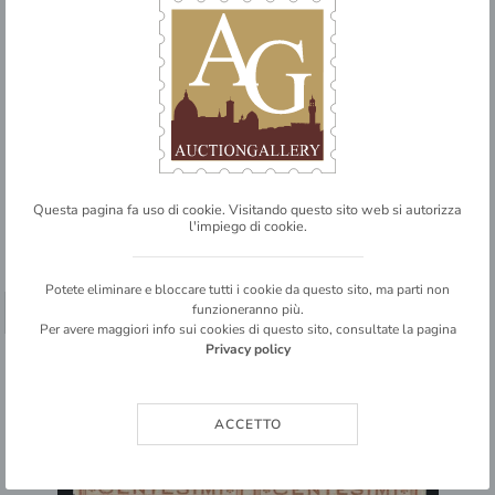
1890 - 10 cent (21 la) - quartina bordo foglio con dentellatura
orizzontale spostata in alto (e sul bordo) - gomma [..]
11
BASE D'ASTA
€ 160,00
Questa pagina fa uso di cookie. Visitando questo sito web si autorizza
INVENDUTO
l'impiego di cookie.
DETTAGLIO LOTTO
Potete eliminare e bloccare tutti i cookie da questo sito, ma parti non
funzioneranno più.
➥ SHARE
Per avere maggiori info sui cookies di questo sito, consultate la pagina
Privacy policy
ACCETTO