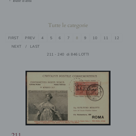
base d'asta
Tutte le categorie
FIRST
PREV
4
5
6
7
8
9
10
11
12
NEXT
LAST
211 - 240 di 846 LOTTI
211