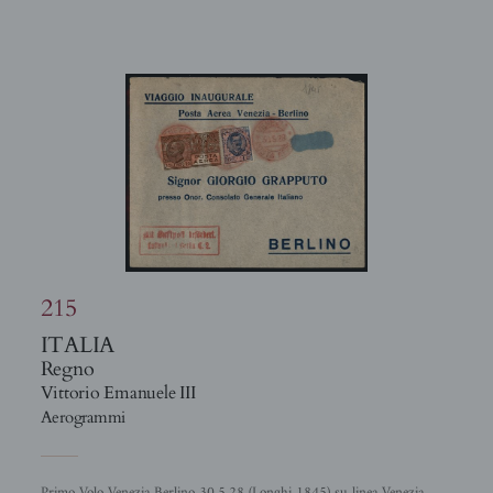
215
ITALIA
Regno
Vittorio Emanuele III
Aerogrammi
Primo Volo Venezia Berlino 30.5.28 (Longhi 1845) su linea Venezia