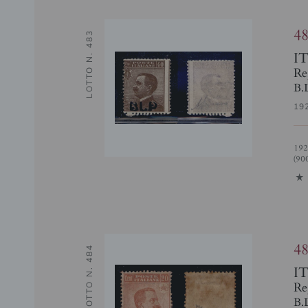
4
LOTTO N. 483
I
Re
B.
19
1921 - 40 cent (4Am - azzurro nera) senza punto dopo P - gomma integra
(90
1
4
LOTTO N. 484
I
Re
B.