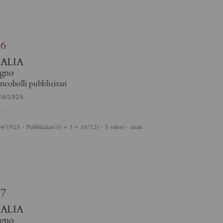
86
TALIA
gno
ncobolli pubblicitari
24/1925
24/1925 - Pubblicitari (1 + 3 + 10/12) - 5 valori - usati
87
TALIA
gno