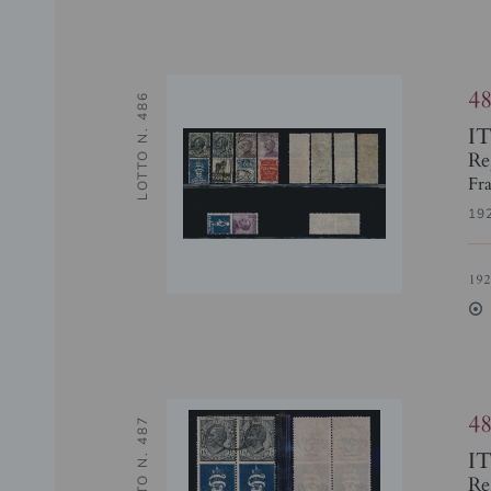
4
LOTTO N. 486
I
Re
Fra
19
19
2
4
LOTTO N. 487
I
Re