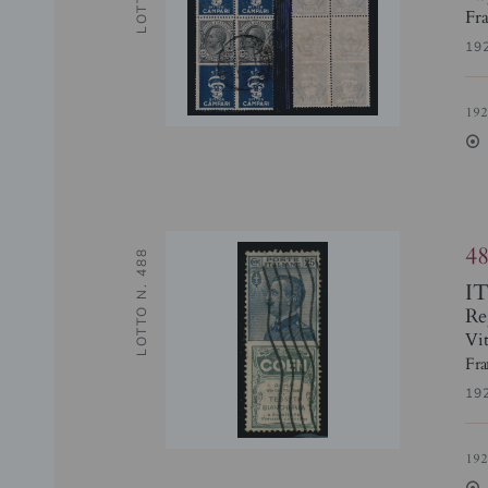
Fra
19
19
2
4
LOTTO N. 488
I
Re
Vit
Fra
19
19