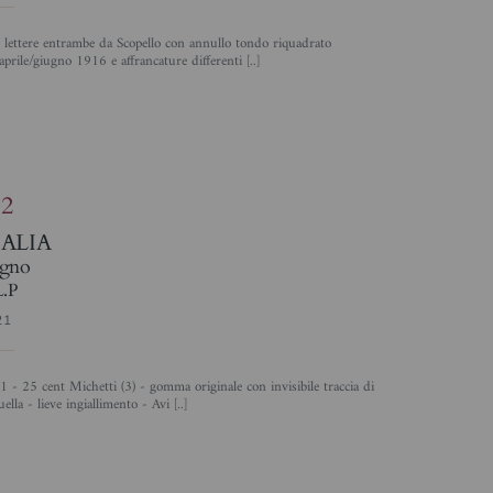
'aprile/giugno 1916 e affrancature differenti [..]
4
82
TALIA
gno
L.P
21
uella - lieve ingiallimento - Avi [..]