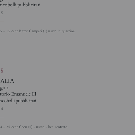
ncobolli pubblicitari
25
25 - 15 cent Bitter Campari (1) usato in quartina
88
TALIA
gno
torio Emanuele III
ncobolli pubblicitari
24
24 - 25 cent Coen (5) - usato - ben centrato