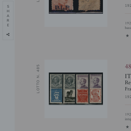
19
S

H

A

R

1922 - 20 cent BLP (7) - gomma recuperata (bruna) - dentellatura carente in
E

bass
1
4
LOTTO N. 485
I
Re
Fra
19
1924/1925 - Pubblicitari (1+3+11+16) - insieme di 4 valori - gomma
inte
1