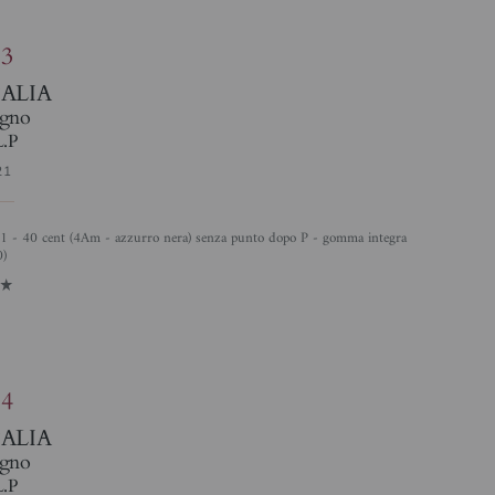
83
TALIA
gno
L.P
21
0)
1
84
TALIA
gno
L.P