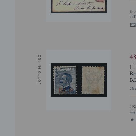
Due lettere entrambe da Scopello con annullo tondo riquadrato
dell
4
LOTTO N. 482
I
Re
B.
19
1921 - 25 cent Michetti (3) - gomma originale con invisibile traccia di
ling
1