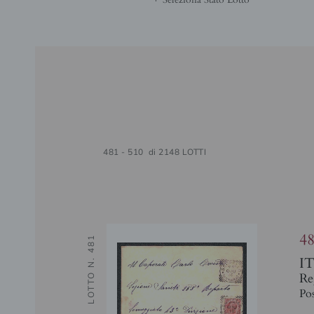
481 - 510 di 2148 LOTTI
4
LOTTO N. 481
I
Re
Pos