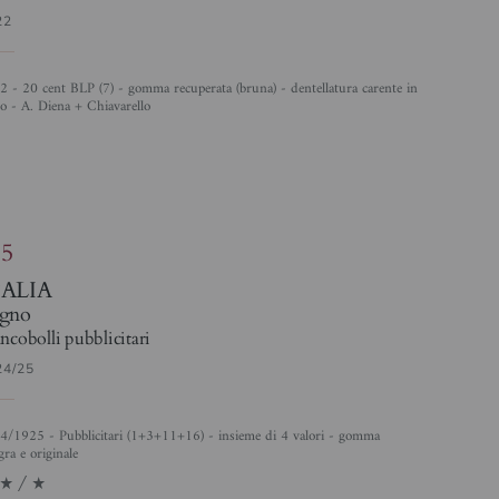
22
o - A. Diena + Chiavarello
85
TALIA
gno
ncobolli pubblicitari
24/25
gra e originale
1/1