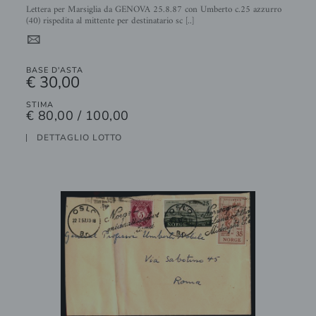
Lettera per Marsiglia da GENOVA 25.8.87 con Umberto c.25 azzurro
(40) rispedita al mittente per destinatario sc [..]
4
BASE D'ASTA
€ 30,00
STIMA
€ 80,00 / 100,00
DETTAGLIO LOTTO