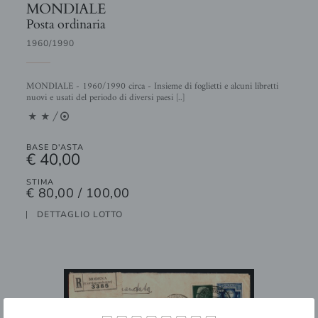
MONDIALE
Posta ordinaria
1960/1990
MONDIALE - 1960/1990 circa - Insieme di foglietti e alcuni libretti
nuovi e usati del periodo di diversi paesi [..]
11/2
BASE D'ASTA
€ 40,00
STIMA
€ 80,00 / 100,00
DETTAGLIO LOTTO