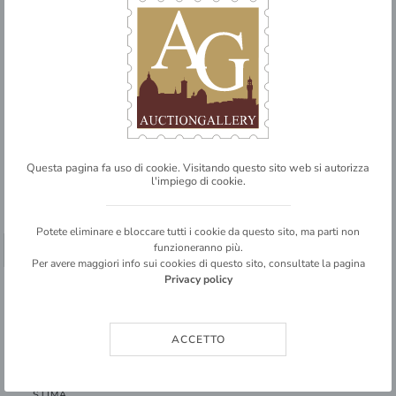
171
ITALIA
Questa pagina fa uso di cookie. Visitando questo sito web si autorizza
Regno
l'impiego di cookie.
Vittorio Emanuele III
Posta ordinaria
Potete eliminare e bloccare tutti i cookie da questo sito, ma parti non
funzioneranno più.
➥ SHARE
Per avere maggiori info sui cookies di questo sito, consultate la pagina
Anno Santo - due 1,25 lire (348) + complementare 25 cent (248) su
Privacy policy
busta raccomandata da Modena a Soerabaja (Indie [..]
4
ACCETTO
BASE D'ASTA
€ 40,00
STIMA