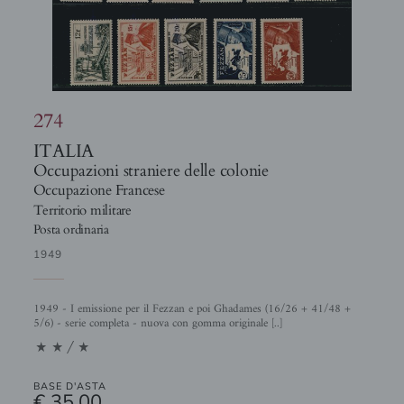
274
ITALIA
Occupazioni straniere delle colonie
Occupazione Francese
Territorio militare
Posta ordinaria
1949
1949 - I emissione per il Fezzan e poi Ghadames (16/26 + 41/48 +
5/6) - serie completa - nuova con gomma originale [..]
11/1
BASE D'ASTA
€ 35,00