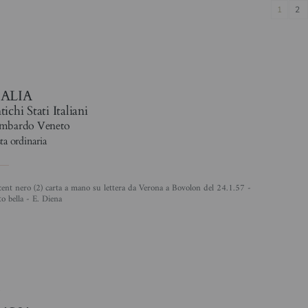
1
2
TALIA
ichi Stati Italiani
mbardo Veneto
ta ordinaria
o bella - E. Diena
4
3