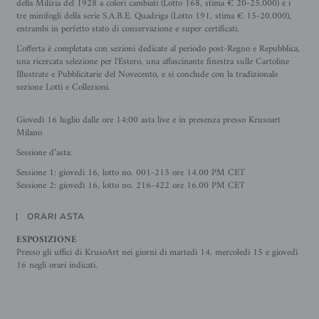
della Milizia del 1928 a colori cambiati (Lotto 168, stima € 20-25.000) e i
tre minifogli della serie S.A.B.E. Quadriga (Lotto 191, stima € 15-20.000),
entrambi in perfetto stato di conservazione e super certificati.
L'offerta è completata con sezioni dedicate al periodo post-Regno e Repubblica,
una ricercata selezione per l'Estero, una affascinante finestra sulle Cartoline
Illustrate e Pubblicitarie del Novecento, e si conclude con la tradizionale
sezione Lotti e Collezioni.
Giovedì 16 luglio dalle ore 14:00 asta live e in presenza presso Krusoart
Milano
Sessione d’asta:
Sessione 1: giovedì 16, lotto no. 001-215 ore 14.00 PM CET
Sessione 2: giovedì 16, lotto no. 216-422 ore 16.00 PM CET
ORARI ASTA
ESPOSIZIONE
Presso gli uffici di KrusoArt nei giorni di martedì 14, mercoledì 15 e giovedì
16 negli orari indicati.