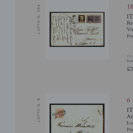
1
LOTTO N. 184
I
Re
Vit
Pos
15 cent Posta Pneumatica (14) + 30 cent Imperiale su cartolina in tariffa da
Rom
6
LOTTO N. 6
I
Ant
Lo
Pos