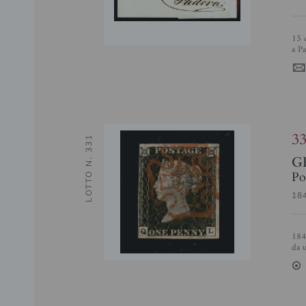
15 cent rosso vermiglio II tipo (4e) con spazio tipografico - lettera da Venezia
a P
3
LOTTO N. 331
G
Po
18
1840 - 1 penny nero (1) iniziali QL - usato - tre grandi margini e completo
da u
2