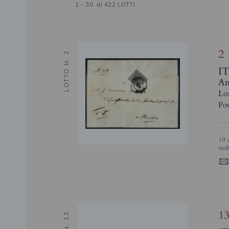
1 - 30 di 422 LOTTI
2
LOTTO N. 2
I
Ant
Lo
Pos
10 cent nero (2) carta a mano su lettera da Verona a Bovolon del 24.1.57 -
molt
1