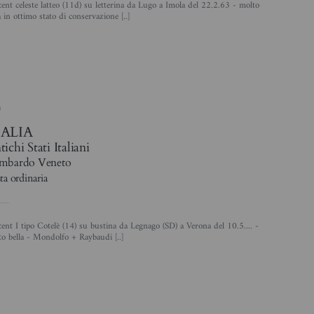
a in ottimo stato di conservazione [..]
4
0
TALIA
ichi Stati Italiani
mbardo Veneto
ta ordinaria
o bella - Mondolfo + Raybaudi [..]
4