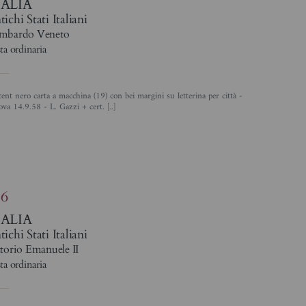
TALIA
ichi Stati Italiani
mbardo Veneto
ta ordinaria
va 14.9.58 - L. Gazzi + cert. [..]
4
36
TALIA
ichi Stati Italiani
torio Emanuele II
ta ordinaria