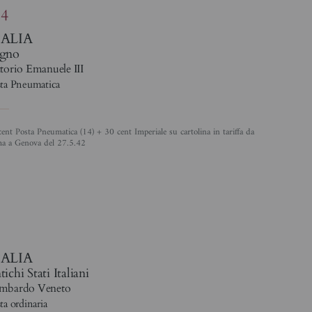
84
TALIA
gno
torio Emanuele III
ta Pneumatica
a a Genova del 27.5.42
%
TALIA
ichi Stati Italiani
mbardo Veneto
ta ordinaria