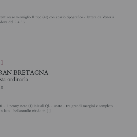
adova del 5.4.53
4
31
RAN BRETAGNA
sta ordinaria
40
n lato - bell'annullo nitido in [..]