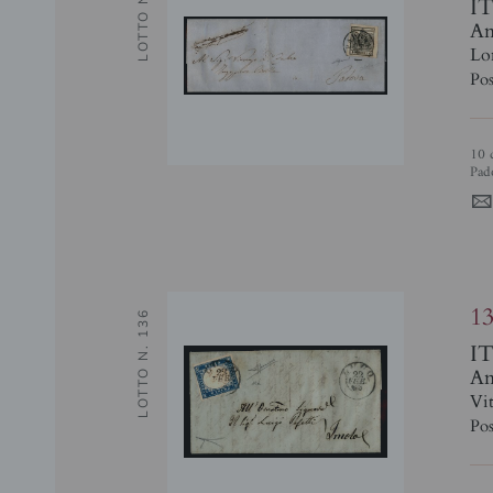
LOTTO N. 13
I
Ant
Lo
Pos
10 cent nero carta a macchina (19) con bei margini su letterina per città -
Pado
1
LOTTO N. 136
I
Ant
Vit
Pos