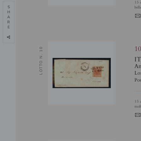
15 cent celeste latteo (11d) su letterina da Lugo a Imola del 22.2.63 - molto
bell
S

H

A

R

E

1
LOTTO N. 10
I
Ant
Lo
Pos
15 cent I tipo Cotelè (14) su bustina da Legnago (SD) a Verona del 10.5.... -
molt