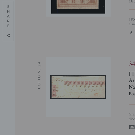
18
S

H

A

1858 gr. 2 rosa brunastro I tavola (5c), nuovo con gomma originale, cert.
R

Card
E

1
3
LOTTO N. 34
I
Ant
Na
Pos
Grande plico affrancato con striscia verticale di tre più striscia verticale di
diec