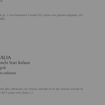
58
illo
4
TALIA
ichi Stati Italiani
poli
ta ordinaria
i del 2 grana rosa chiaro [..]
4