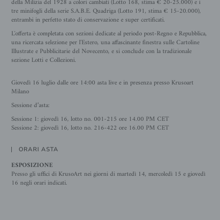
della Milizia del 1928 a colori cambiati (Lotto 168, stima € 20-25.000) e i
tre minifogli della serie S.A.B.E. Quadriga (Lotto 191, stima € 15-20.000),
entrambi in perfetto stato di conservazione e super certificati.
L'offerta è completata con sezioni dedicate al periodo post-Regno e Repubblica,
una ricercata selezione per l'Estero, una affascinante finestra sulle Cartoline
Illustrate e Pubblicitarie del Novecento, e si conclude con la tradizionale
sezione Lotti e Collezioni.
Giovedì 16 luglio dalle ore 14:00 asta live e in presenza presso Krusoart
Milano
Sessione d’asta:
Sessione 1: giovedì 16, lotto no. 001-215 ore 14.00 PM CET
Sessione 2: giovedì 16, lotto no. 216-422 ore 16.00 PM CET
ORARI ASTA
ESPOSIZIONE
Presso gli uffici di KrusoArt nei giorni di martedì 14, mercoledì 15 e giovedì
16 negli orari indicati.