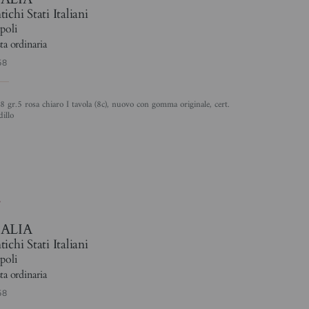
ichi Stati Italiani
poli
ta ordinaria
58
illo
7
TALIA
ichi Stati Italiani
poli
ta ordinaria
58