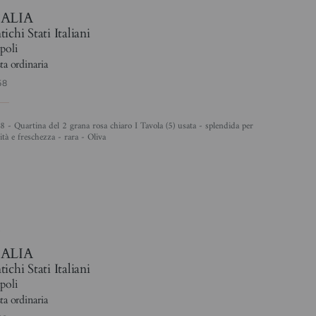
TALIA
ichi Stati Italiani
poli
ta ordinaria
58
ità e freschezza - rara - Oliva
3
TALIA
ichi Stati Italiani
poli
ta ordinaria