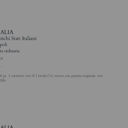
5
TALIA
ichi Stati Italiani
poli
ta ordinaria
58
illo
6
TALIA