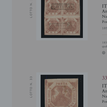
LOTTO N. 32
I
Ant
Na
Pos
18
1858 - Quartina del 2 grana rosa chiaro I Tavola (5) usata - splendida per
qual
2
3
LOTTO N. 33
I
Ant
Na
Pos