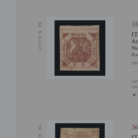
3
LOTTO N. 35
I
Ant
Na
Pos
18
1858 gr. 2 carminio vivo II I tavola (7e), nuovo con gomma originale, cert.
Card
1
3
I