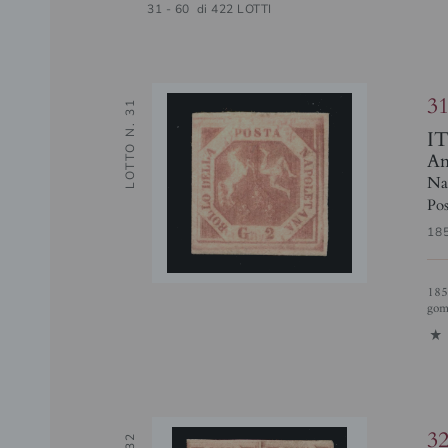
31 - 60 di 422 LOTTI
3
LOTTO N. 31
I
Ant
Na
Pos
18
1858 - 2 grana rosa chiaro I Tavola (5) con buoni margini - nuovo con
gomm
1
3