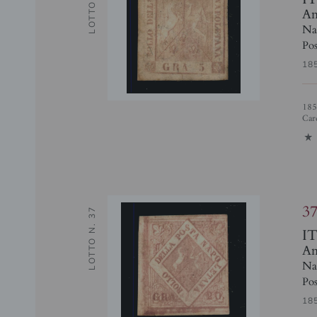
LOTTO N. 36
Ant
Na
Pos
18
1858 gr.5 rosa chiaro I tavola (8c), nuovo con gomma originale, cert.
Card
1
3
LOTTO N. 37
I
Ant
Na
Pos
18