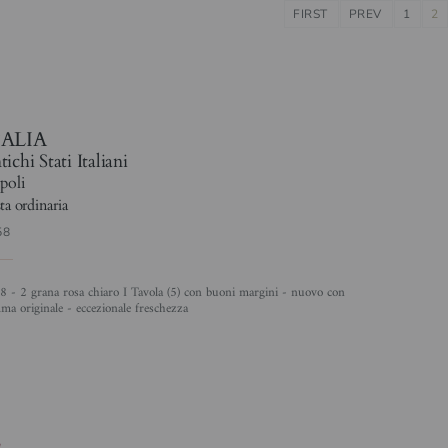
FIRST
PREV
1
2
1
TALIA
ichi Stati Italiani
poli
ta ordinaria
58
a originale - eccezionale freschezza
2