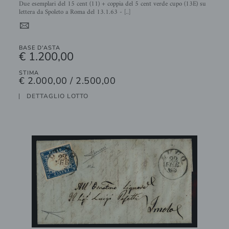
Due esemplari del 15 cent (11) + coppia del 5 cent verde cupo (13E) su
lettera da Spoleto a Roma del 13.1.63 - [..]
4
BASE D'ASTA
€ 1.200,00
STIMA
€ 2.000,00 / 2.500,00
DETTAGLIO LOTTO