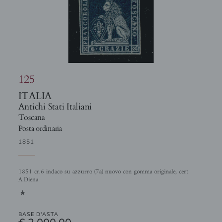
125
ITALIA
Antichi Stati Italiani
Toscana
Posta ordinaria
1851
1851 cr.6 indaco su azzurro (7a) nuovo con gomma originale, cert
A.Diena
1
BASE D'ASTA