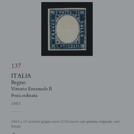
137
ITALIA
Regno
Vittorio Emanuele II
Posta ordinaria
1863
1863 c.15 azzurro grigio scuro (11f) nuovo con gomma originale, cert.
Sorani