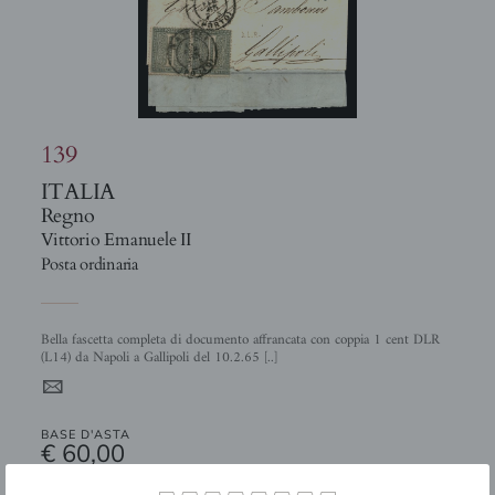
139
ITALIA
Regno
Vittorio Emanuele II
Posta ordinaria
Bella fascetta completa di documento affrancata con coppia 1 cent DLR
(L14) da Napoli a Gallipoli del 10.2.65 [..]
4
BASE D'ASTA
€ 60,00
STIMA