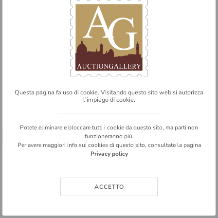
€ 150,00 / 180,00
DETTAGLIO LOTTO
Questa pagina fa uso di cookie. Visitando questo sito web si autorizza
l'impiego di cookie.
Potete eliminare e bloccare tutti i cookie da questo sito, ma parti non
funzioneranno più.
➥ SHARE
Per avere maggiori info sui cookies di questo sito, consultate la pagina
Privacy policy
140
ITALIA
Regno
ACCETTO
Vittorio Emanuele II
Posta ordinaria